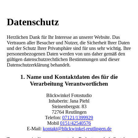
Zum
Inhalt
springen
Datenschutz
Herzlichen Dank für Ihr Interesse an unserer Website. Das
Vertrauen aller Besucher und Nutzer, die Sicherheit Ihrer Daten
und der Schutz Ihrer Privatsphäre sind für uns sehr wichtig. Ihre
personenbezogenen Daten werden von uns daher gemäß den
gültigen datenschutzrechtlichen Bestimmungen und dieser
Datenschutzerklärung behandelt.
1. Name und Kontaktdaten des für die
Verarbeitung Verantwortlichen
Blickwinkel Fotostudio
Inhaberin: Jana Piehl
Steinenbergstr. 83
72764 Reutlingen
Telefon:
07121/1399929
Mobil
0151/42540576
E-Mail:
kontakt@blickwinkel-reutlingen.de